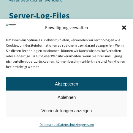
Verantwortlichen wenden.
Server-Log-Files
Einwilligung verwalten
Der Provider der Seiten erhebt und speichert automatisch
Informationen in so genannten Server-Log Files, die Ihr
Um Ihnen ein optimales Erlebnis zu bieten, verwenden wir Technologien wie
Browser automatisch an uns übermittelt. Dies sind:
Cookies, um Geräteinformationen zu speichern bzw. darauf zuzugreifen. Wenn
Sie diesen Technologien zustimmen, können wir Daten wie das Surfverhalten
oder eindeutige IDs auf dieser Website verarbeiten. Wenn Sie Ihre Einwilligung
Browsertyp und Browserversion
nicht erteilen oder zurückziehen, können bestimmte Merkmale und Funktionen
verwendetes Betriebssystem
beeinträchtigt werden.
Referrer URL
Hostname des zugreifenden Rechners
Akzeptieren
Uhrzeit der Serveranfrage
Ablehnen
Diese Daten sind nicht bestimmten Personen zuordenbar.
Voreinstellungen anzeigen
Eine Zusammenführung dieser Daten mit anderen
Datenquellen wird nicht vorgenommen. Wir behalten uns
Datenschutz
Datenschutz
Impressum
vor, diese Daten nachträglich zu prüfen, wenn uns